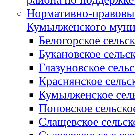
Нормативно-правовые
Кумылженского муни
Белогорское сельс
Букановское сельс
Глазуновское сель
Краснянское сельс
Кумылженское сель
Поповское сельско
Слащевское сельск