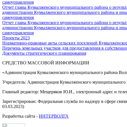
самоуправления
Отчет главы Кумылженского муниципального района о результа
администрации Кумылженского муниципального района и ины
самоуправления
Отчет главы Кумылженского муниципального района о результа
администрации Кумылженского муниципального района и ины
самоуправления
Проекты 2023
Нормативно-правовые акты сельских поселений Кумылженско
Перечень земельных участков для предоставления в собственно
Документы стратегического планирования
СРЕДСТВО МАССОВОЙ 
«Администрация Кумылженского муниципального района Волг
Учредитель: Администрация Кумылженского муниципального р
Главный редактор: Мещеряков Ю.И., электронный адрес и тел
Зарегистрирован: Федеральная служба по надзору в сфере свя
03.03.2023)
Разработка сайта -
ИНТЕРВОЛГА