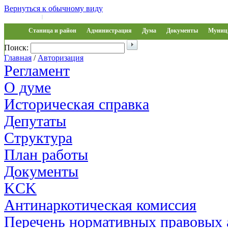
Вернуться к обычному виду
Войти на сайт
Регистрация
|
Станица и район
Администрация
Дума
Документы
Муниц 
Поиск:
Обращения
Главная
/
Авторизация
Регламент
О думе
Историческая справка
Депутаты
Структура
План работы
Документы
KCK
Антинаркотическая комиссия
Перечень нормативных правовых 