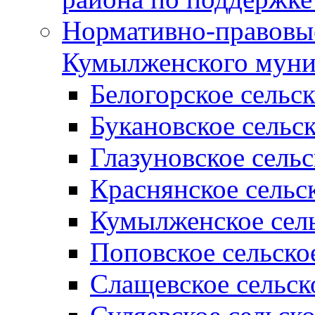
Нормативно-правовые
Кумылженского муни
Белогорское сельс
Букановское сельс
Глазуновское сель
Краснянское сельс
Кумылженское сель
Поповское сельско
Слащевское сельск