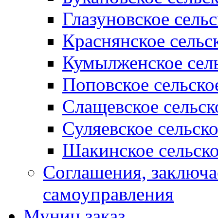
Глазуновское сель
Краснянское сельс
Кумылженское сель
Поповское сельско
Слащевское сельск
Суляевское сельск
Шакинское сельско
Соглашения, заключ
самоуправления
Муниц заказ