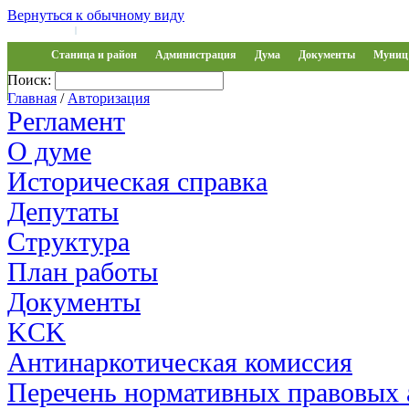
Вернуться к обычному виду
Войти на сайт
Регистрация
|
Станица и район
Администрация
Дума
Документы
Муниц 
Поиск:
Обращения
Главная
/
Авторизация
Регламент
О думе
Историческая справка
Депутаты
Структура
План работы
Документы
KCK
Антинаркотическая комиссия
Перечень нормативных правовых 