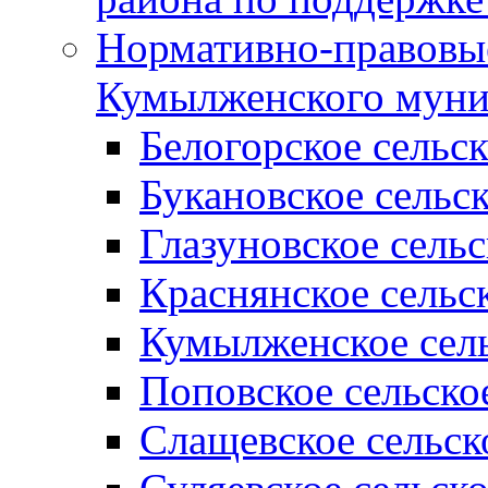
Нормативно-правовые
Кумылженского муни
Белогорское сельс
Букановское сельс
Глазуновское сель
Краснянское сельс
Кумылженское сель
Поповское сельско
Слащевское сельск