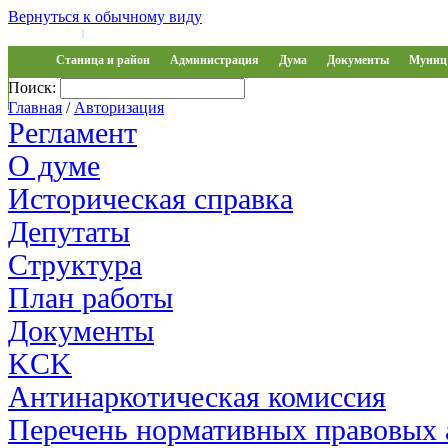
Вернуться к обычному виду
Войти на сайт
Регистрация
|
Станица и район
Администрация
Дума
Документы
Муниц 
Поиск:
Обращения
Главная
/
Авторизация
Регламент
О думе
Историческая справка
Депутаты
Структура
План работы
Документы
KCK
Антинаркотическая комиссия
Перечень нормативных правовых 