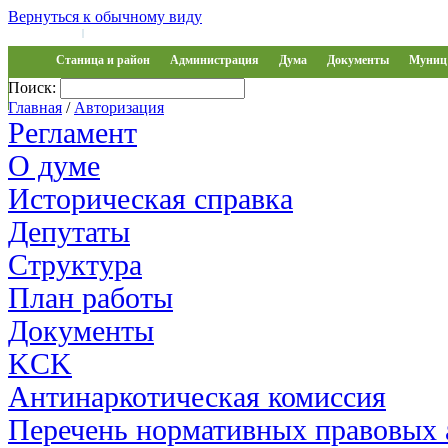
Вернуться к обычному виду
Войти на сайт
Регистрация
|
Станица и район
Администрация
Дума
Документы
Муниц 
Поиск:
Обращения
Главная
/
Авторизация
Регламент
О думе
Историческая справка
Депутаты
Структура
План работы
Документы
KCK
Антинаркотическая комиссия
Перечень нормативных правовых 