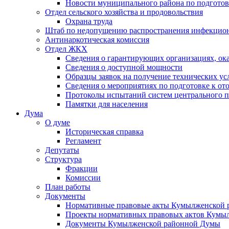
Новости муниципального района по подгото
Отдел сельского хозяйства и продовольствия
Охрана труда
Штаб по недопущению распространения инфекцио
Антинаркотическая комиссия
Отдел ЖКХ
Сведения о гарантирующих организациях, ок
Сведения о доступной мощности
Образцы заявок на получение технических ус
Сведения о мероприятиях по подготовке к от
Протоколы испытаний систем центрального п
Памятки для населения
Дума
О думе
Историческая справка
Регламент
Депутаты
Структура
Фракции
Комиссии
План работы
Документы
Нормативные правовые акты Кумылженской
Проекты нормативных правовых актов Кумы
Документы Кумылженской районной Думы