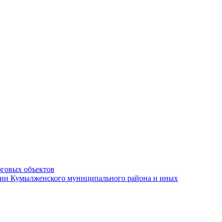
рговых объектов
ации Кумылженского муниципального района и иных