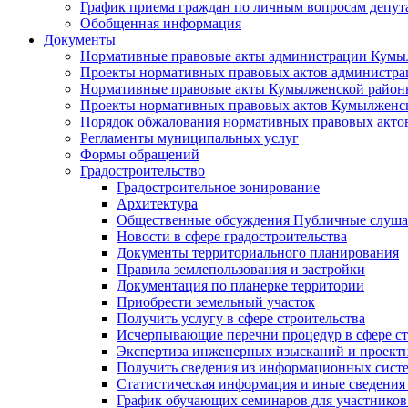
График приема граждан по личным вопросам депут
Обобщенная информация
Документы
Нормативные правовые акты администрации Кумы
Проекты нормативных правовых актов администра
Нормативные правовые акты Кумылженской райо
Проекты нормативных правовых актов Кумылженс
Порядок обжалования нормативных правовых акто
Регламенты муниципальных услуг
Формы обращений
Градостроительство
Градостроительное зонирование
Архитектура
Общественные обсуждения Публичные слуш
Новости в сфере градостроительства
Документы территориального планирования
Правила землепользования и застройки
Документация по планерке территории
Приобрести земельный участок
Получить услугу в сфере строительства
Исчерпывающие перечни процедур в сфере ст
Экспертиза инженерных изысканий и проект
Получить сведения из информационных систем
Статистическая информация и иные сведения 
График обучающих семинаров для участников