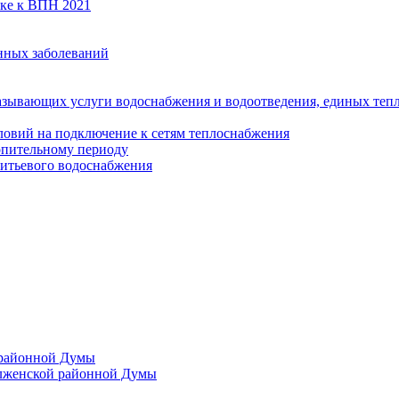
вке к ВПН 2021
нных заболеваний
азывающих услуги водоснабжения и водоотведения, единых те
ловий на подключение к сетям теплоснабжения
опительному периоду
итьевого водоснабжения
 районной Думы
лженской районной Думы