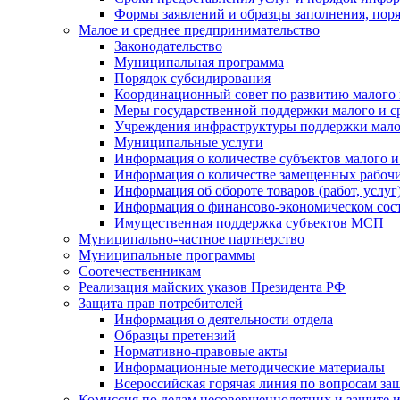
Формы заявлений и образцы заполнения, пор
Малое и среднее предпринимательство
Законодательство
Муниципальная программа
Порядок субсидирования
Координационный совет по развитию малого 
Меры государственной поддержки малого и с
Учреждения инфраструктуры поддержки малог
Муниципальные услуги
Информация о количестве субъектов малого и
Информация о количестве замещенных рабочих
Информация об обороте товаров (работ, услу
Информация о финансово-экономическом сост
Имущественная поддержка субъектов МСП
Муниципально-частное партнерство
Муниципальные программы
Соотечественникам
Реализация майских указов Президента РФ
Защита прав потребителей
Информация о деятельности отдела
Образцы претензий
Нормативно-правовые акты
Информационные методические материалы
Всероссийская горячая линия по вопросам за
Комиссия по делам несовершеннолетних и защите и