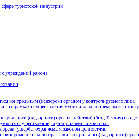
в сфере туристской индустрии
ых учреждений района
ебований
ться контрольным (надзором) органом у контролируемого лица
риска в рамках осуществления муниципального земельного конт
нтрольного (надзорного) органа, действий (бездействия) его д
рующих осуществление, муниципального контроля
 вреда (ущерба) охраняемым законом ценностями
правоприменительной практики контрольного(надзорного) орга