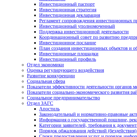
Инвестиционный паспорт
Инвестиционная стратегия
Инвестиционная декларация
Регламент сопровождения инвестиционных п
Инвестиционный уполномоченный
Поддержка инвестиционной деятельности
Координационный совет по развитию предпр
Инвестиционное послание
План создания инвестиционных объектов и о
Инвестиционные площадки
Инвестиционный профиль
Отдел экономики
Оценка регулирующего воздействия
Развитие конкуренции
Социальная сфера
Показатели эффективности деятельности органов м
Показатели социально-экономического развития ра
Социальное предпринимательство
Отдел ЗАГС
Апостиль
Законодательный и нормативно-правовые ак
Информация о государственной пошлине, рек
Категории заявителей, требования к докумен
Порядок обжалования действий (бездействия)
Сроки предоставления услуг и порядок инфо