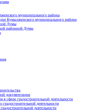
атами
лженского муниципального района
ции Кумылженского муниципального района
нной Думы
кой районной Думы
в
ания
роительства
ной документации
 в сфере градостроительной деятельности
о градостроительной деятельности
 градостроительной деятельности