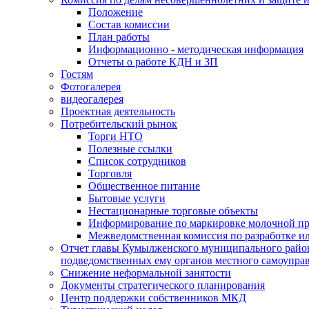
Положение
Состав комиссии
План работы
Информационно - методическая информация
Отчеты о работе КДН и ЗП
Гостям
Фотогалерея
видеогалерея
Проектная деятельность
Потребительский рынок
Торги НТО
Полезные ссылки
Список сотрудников
Торговля
Общественное питание
Бытовые услуги
Нестационарные торговые объекты
Информирование по маркировке молочной п
Межведомственная комиссия по разработке и
Отчет главы Кумылженского муниципального район
подведомственных ему органов местного самоупра
Снижение неформальной занятости
Документы стратегического планирования
Центр поддержки собственников МКД