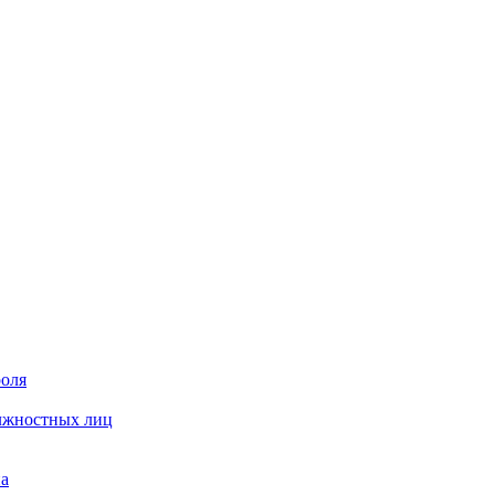
роля
олжностных лиц
на