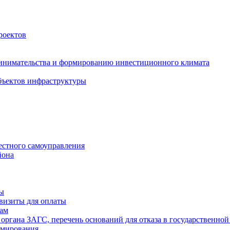
роектов
инимательства и формированию инвестиционного климата
бъектов инфраструктуры
естного самоуправления
йона
ты
визиты для оплаты
там
 органа ЗАГС, перечень оснований для отказа в государственной
рмирования