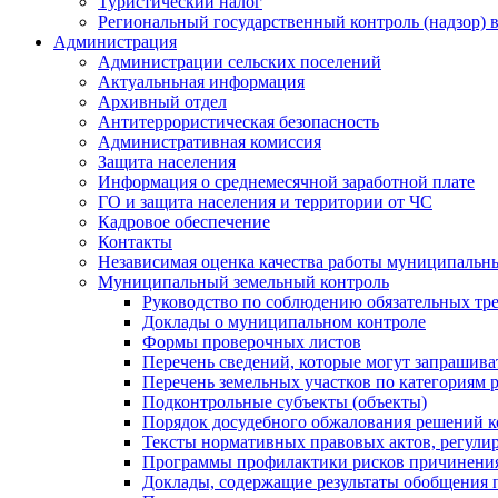
Туристический налог
Региональный государственный контроль (надзор) 
Администрация
Администрации сельских поселений
Актуальньная информация
Архивный отдел
Антитеррористическая безопасность
Административная комиссия
Защита населения
Информация о среднемесячной заработной плате
ГО и защита населения и территории от ЧС
Кадровое обеспечение
Контакты
Независимая оценка качества работы муниципальн
Муниципальный земельный контроль
Руководство по соблюдению обязательных тр
Доклады о муниципальном контроле
Формы проверочных листов
Перечень сведений, которые могут запрашива
Перечень земельных участков по категориям 
Подконтрольные субъекты (объекты)
Порядок досудебного обжалования решений ко
Тексты нормативных правовых актов, регули
Программы профилактики рисков причинения
Доклады, содержащие результаты обобщения 