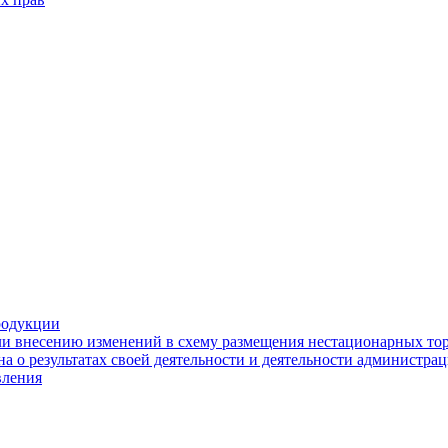
родукции
ли внесению изменений в схему размещения нестационарных то
а о результатах своей деятельности и деятельности администр
вления