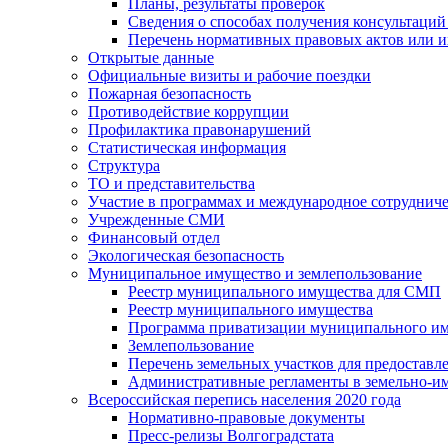
Планы, результаты проверок
Сведения о способах получения консультаций
Перечень нормативных правовых актов или и
Открытые данные
Официальные визиты и рабочие поездки
Пожарная безопасность
Противодействие коррупции
Профилактика правонарушений
Статистическая информация
Структура
ТО и представительства
Участие в программах и международное сотруднич
Учрежденные СМИ
Финансовый отдел
Экологическая безопасность
Муниципальное имущество и землепользование
Реестр муниципального имущества для СМП
Реестр муниципального имущества
Программа приватизации муниципального и
Землепользование
Перечень земельных участков для предоставл
Административные регламенты в земельно-и
Всероссийская перепись населения 2020 года
Нормативно-правовые документы
Пресс-релизы Волгоградстата