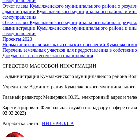
самоуправления
Отчет главы Кумылженского муниципального района о результа
администрации Кумылженского муниципального района и ины
самоуправления
Отчет главы Кумылженского муниципального района о результа
администрации Кумылженского муниципального района и ины
самоуправления
Проекты 2023
Нормативно-правовые акты сельских поселений Кумылженско
Перечень земельных участков для предоставления в собственно
Документы стратегического планирования
СРЕДСТВО МАССОВОЙ 
«Администрация Кумылженского муниципального района Волг
Учредитель: Администрация Кумылженского муниципального р
Главный редактор: Мещеряков Ю.И., электронный адрес и тел
Зарегистрирован: Федеральная служба по надзору в сфере свя
03.03.2023)
Разработка сайта -
ИНТЕРВОЛГА