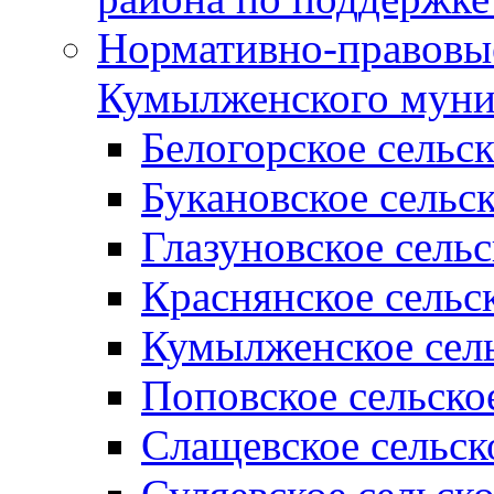
Нормативно-правовые
Кумылженского муни
Белогорское сельс
Букановское сельс
Глазуновское сель
Краснянское сельс
Кумылженское сель
Поповское сельско
Слащевское сельск