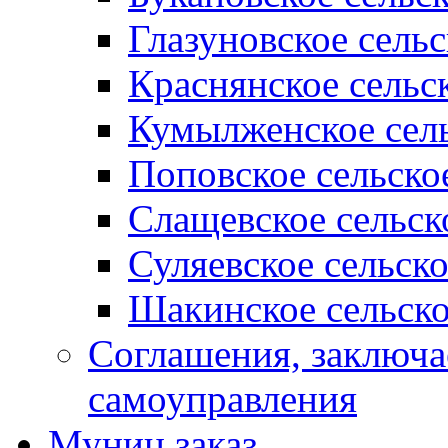
Глазуновское сель
Краснянское сельс
Кумылженское сель
Поповское сельско
Слащевское сельск
Суляевское сельск
Шакинское сельско
Соглашения, заключ
самоуправления
Муниц заказ