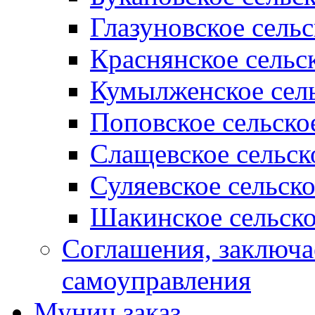
Глазуновское сель
Краснянское сельс
Кумылженское сель
Поповское сельско
Слащевское сельск
Суляевское сельск
Шакинское сельско
Соглашения, заключ
самоуправления
Муниц заказ