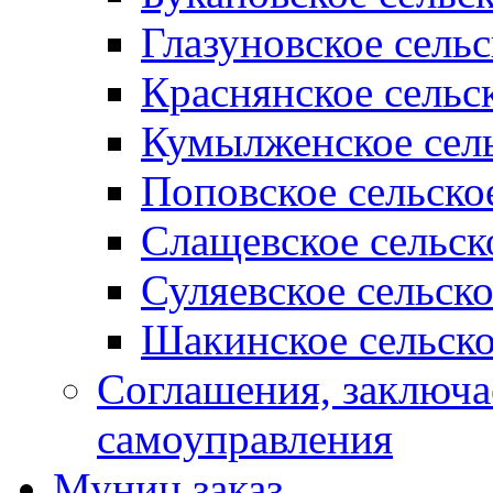
Глазуновское сель
Краснянское сельс
Кумылженское сель
Поповское сельско
Слащевское сельск
Суляевское сельск
Шакинское сельско
Соглашения, заключ
самоуправления
Муниц заказ