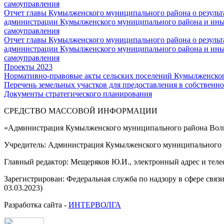
самоуправления
Отчет главы Кумылженского муниципального района о результа
администрации Кумылженского муниципального района и ины
самоуправления
Отчет главы Кумылженского муниципального района о результа
администрации Кумылженского муниципального района и ины
самоуправления
Проекты 2023
Нормативно-правовые акты сельских поселений Кумылженско
Перечень земельных участков для предоставления в собственно
Документы стратегического планирования
СРЕДСТВО МАССОВОЙ 
«Администрация Кумылженского муниципального района Волг
Учредитель: Администрация Кумылженского муниципального р
Главный редактор: Мещеряков Ю.И., электронный адрес и тел
Зарегистрирован: Федеральная служба по надзору в сфере свя
03.03.2023)
Разработка сайта -
ИНТЕРВОЛГА