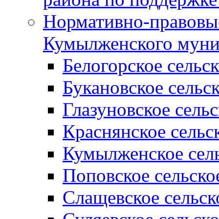
Нормативно-правовые
Кумылженского муни
Белогорское сельс
Букановское сельс
Глазуновское сель
Краснянское сельс
Кумылженское сель
Поповское сельско
Слащевское сельск