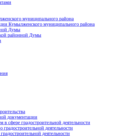
атами
лженского муниципального района
ции Кумылженского муниципального района
нной Думы
кой районной Думы
в
ания
роительства
ной документации
 в сфере градостроительной деятельности
о градостроительной деятельности
 градостроительной деятельности