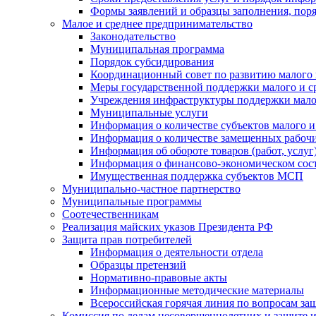
Формы заявлений и образцы заполнения, пор
Малое и среднее предпринимательство
Законодательство
Муниципальная программа
Порядок субсидирования
Координационный совет по развитию малого 
Меры государственной поддержки малого и с
Учреждения инфраструктуры поддержки малог
Муниципальные услуги
Информация о количестве субъектов малого и
Информация о количестве замещенных рабочих
Информация об обороте товаров (работ, услу
Информация о финансово-экономическом сост
Имущественная поддержка субъектов МСП
Муниципально-частное партнерство
Муниципальные программы
Соотечественникам
Реализация майских указов Президента РФ
Защита прав потребителей
Информация о деятельности отдела
Образцы претензий
Нормативно-правовые акты
Информационные методические материалы
Всероссийская горячая линия по вопросам за
Комиссия по делам несовершеннолетних и защите и