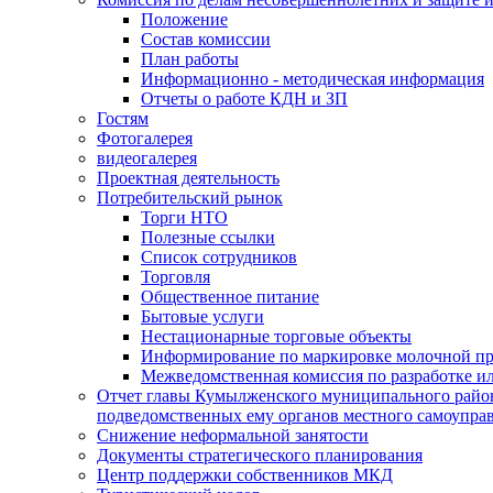
Положение
Состав комиссии
План работы
Информационно - методическая информация
Отчеты о работе КДН и ЗП
Гостям
Фотогалерея
видеогалерея
Проектная деятельность
Потребительский рынок
Торги НТО
Полезные ссылки
Список сотрудников
Торговля
Общественное питание
Бытовые услуги
Нестационарные торговые объекты
Информирование по маркировке молочной п
Межведомственная комиссия по разработке и
Отчет главы Кумылженского муниципального район
подведомственных ему органов местного самоупра
Снижение неформальной занятости
Документы стратегического планирования
Центр поддержки собственников МКД