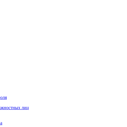
роля
олжностных лиц
на