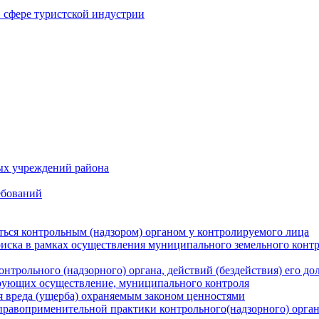
в сфере туристской индустрии
ых учреждений района
ебований
ться контрольным (надзором) органом у контролируемого лица
риска в рамках осуществления муниципального земельного конт
нтрольного (надзорного) органа, действий (бездействия) его д
рующих осуществление, муниципального контроля
 вреда (ущерба) охраняемым законом ценностями
правоприменительной практики контрольного(надзорного) орга