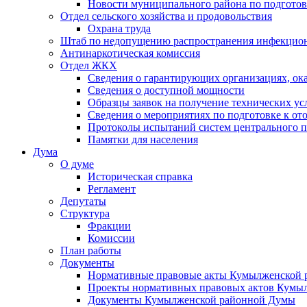
Новости муниципального района по подгото
Отдел сельского хозяйства и продовольствия
Охрана труда
Штаб по недопущению распространения инфекцио
Антинаркотическая комиссия
Отдел ЖКХ
Сведения о гарантирующих организациях, ок
Сведения о доступной мощности
Образцы заявок на получение технических ус
Сведения о мероприятиях по подготовке к от
Протоколы испытаний систем центрального п
Памятки для населения
Дума
О думе
Историческая справка
Регламент
Депутаты
Структура
Фракции
Комиссии
План работы
Документы
Нормативные правовые акты Кумылженской
Проекты нормативных правовых актов Кумы
Документы Кумылженской районной Думы