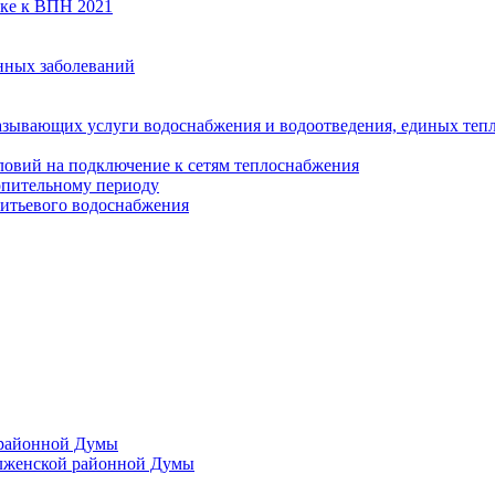
вке к ВПН 2021
нных заболеваний
азывающих услуги водоснабжения и водоотведения, единых те
ловий на подключение к сетям теплоснабжения
опительному периоду
итьевого водоснабжения
 районной Думы
лженской районной Думы