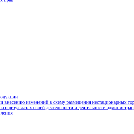
родукции
ли внесению изменений в схему размещения нестационарных то
а о результатах своей деятельности и деятельности администр
вления