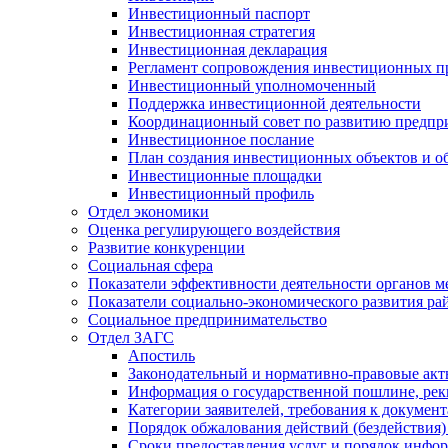
Инвестиционный паспорт
Инвестиционная стратегия
Инвестиционная декларация
Регламент сопровождения инвестиционных п
Инвестиционный уполномоченный
Поддержка инвестиционной деятельности
Координационный совет по развитию предпр
Инвестиционное послание
План создания инвестиционных объектов и о
Инвестиционные площадки
Инвестиционный профиль
Отдел экономики
Оценка регулирующего воздействия
Развитие конкуренции
Социальная сфера
Показатели эффективности деятельности органов м
Показатели социально-экономического развития ра
Социальное предпринимательство
Отдел ЗАГС
Апостиль
Законодательный и нормативно-правовые ак
Информация о государственной пошлине, рек
Категории заявителей, требования к докумен
Порядок обжалования действий (бездействия)
Сроки предоставления услуг и порядок инфо