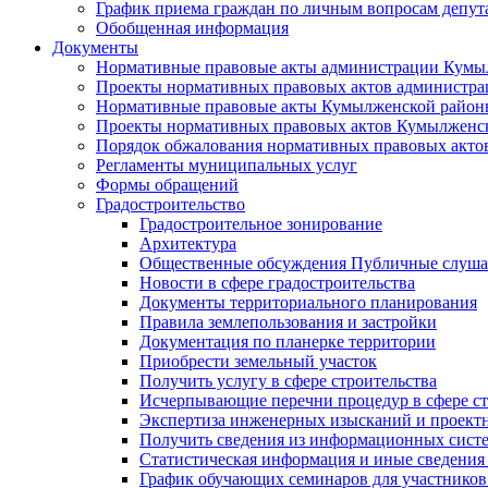
График приема граждан по личным вопросам депут
Обобщенная информация
Документы
Нормативные правовые акты администрации Кумы
Проекты нормативных правовых актов администра
Нормативные правовые акты Кумылженской райо
Проекты нормативных правовых актов Кумылженс
Порядок обжалования нормативных правовых акто
Регламенты муниципальных услуг
Формы обращений
Градостроительство
Градостроительное зонирование
Архитектура
Общественные обсуждения Публичные слуш
Новости в сфере градостроительства
Документы территориального планирования
Правила землепользования и застройки
Документация по планерке территории
Приобрести земельный участок
Получить услугу в сфере строительства
Исчерпывающие перечни процедур в сфере ст
Экспертиза инженерных изысканий и проект
Получить сведения из информационных систем
Статистическая информация и иные сведения 
График обучающих семинаров для участников