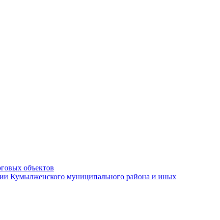
рговых объектов
ации Кумылженского муниципального района и иных