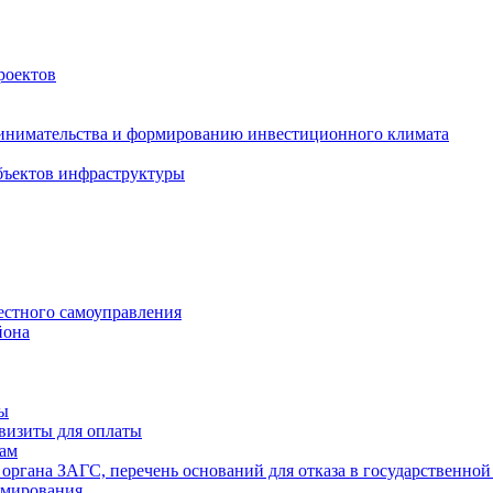
роектов
инимательства и формированию инвестиционного климата
бъектов инфраструктуры
естного самоуправления
йона
ты
визиты для оплаты
там
 органа ЗАГС, перечень оснований для отказа в государственной
рмирования