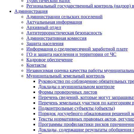
Туристический налог
Региональный государственный контроль (надзор) 
Администрация
Администрации сельских поселений
Актуальньная информация
Архивный отдел
Антитеррористическая безопасность
Административная комиссия
Защита населения
Информация о среднемесячной заработной плате
ГО и защита населения и территории от ЧС
Кадровое обеспечение
Контакты
Независимая оценка качества работы муниципальн
Муниципальный земельный контроль
Руководство по соблюдению обязательных тр
Доклады о муниципальном контроле
Формы проверочных листов
Перечень сведений, которые могут запрашива
Перечень земельных участков по категориям 
Подконтрольные субъекты (объекты)
Порядок досудебного обжалования решений ко
Тексты нормативных правовых актов, регули
Программы профилактики рисков причинения
Доклады, содержащие результаты обобщения 