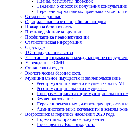
Планы, результаты проверок
Сведения о способах получения консультаций
Перечень нормативных правовых актов или и
Открытые данные
Официальные визиты и рабочие поездки
Пожарная безопасность
Противодействие коррупции
Профилактика правонарушений
Статистическая информация
Структура
ТО и представительства
Участие в программах и международное сотруднич
Учрежденные СМИ
Финансовый отдел
Экологическая безопасность
Муниципальное имущество и землепользование
Реестр муниципального имущества для СМП
Реестр муниципального имущества
Программа приватизации муниципального и
Землепользование
Перечень земельных участков для предоставл
Административные регламенты в земельно-и
Всероссийская перепись населения 2020 года
Нормативно-правовые документы
Пресс-релизы Волгоградстата