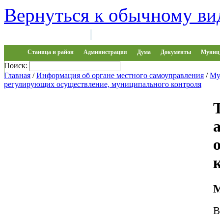
Вернуться к обычному ви
Войти на сайт
Регистрация
|
Станица и район
Администрация
Дума
Документы
Муниц 
Поиск:
Обращения
Главная
/
Информация об органе местного самоуправления
/
Му
регулирующих осуществление, муниципального контроля
М
В