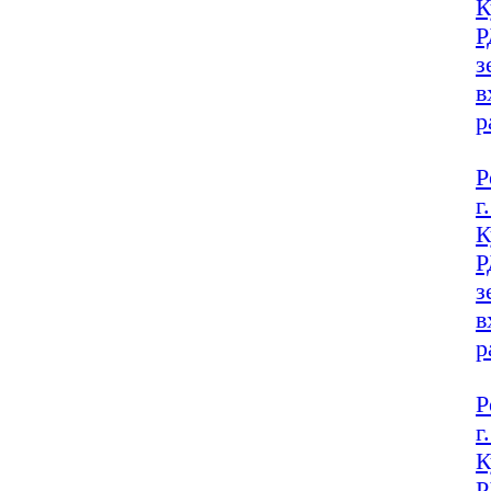
К
Р
з
в
р
Р
г
К
Р
з
в
р
Р
г
К
Р