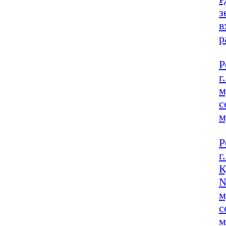
з
в
р
Р
г
м
с
м
Р
г
К
№
м
с
м