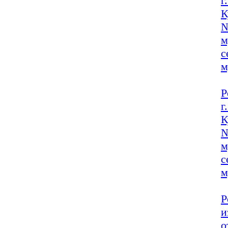
г
К
№
м
с
м
Р
г
К
№
м
с
м
Р
и
о