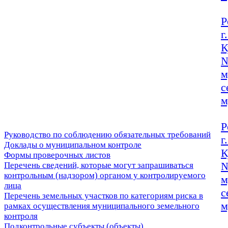
Р
г
К
№
м
с
м
Р
Руководство по соблюдению обязательных требований
г
Доклады о муниципальном контроле
К
Формы проверочных листов
№
Перечень сведений, которые могут запрашиваться
контрольным (надзором) органом у контролируемого
м
лица
с
Перечень земельных участков по категориям риска в
м
рамках осуществления муниципального земельного
контроля
Подконтрольные субъекты (объекты)