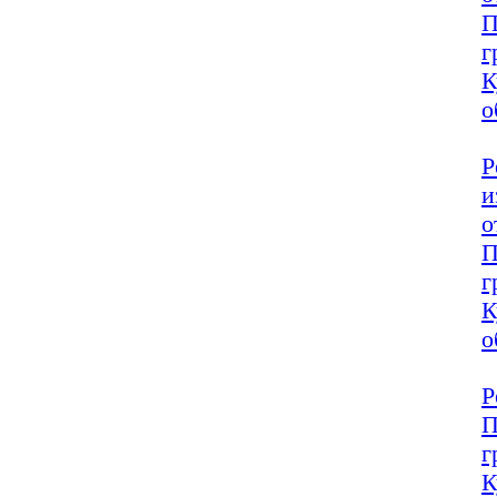
П
г
К
о
Р
и
о
П
г
К
о
Р
П
г
К