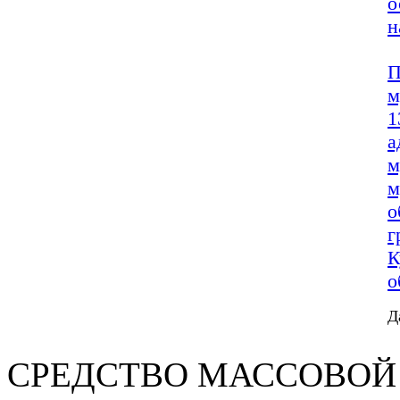
о
н
П
м
1
а
м
м
о
г
К
о
Д
СРЕДСТВО МАС