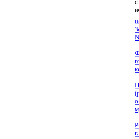
с
и
П
З
N
Ф
г
к
П
(
о
м
Р
г