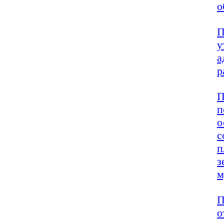
о
П
у
а
р
П
п
о
с
п
з
м
П
о