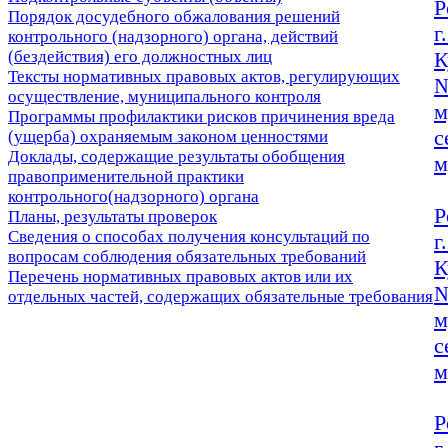
Р
Порядок досудебного обжалования решений
г
контрольного (надзорного) органа, действий
К
(бездействия) его должностных лиц
Тексты нормативных правовых актов, регулирующих
№
осуществление, муниципального контроля
м
Программы профилактики рисков причинения вреда
с
(ущерба) охраняемым законом ценностями
Доклады, содержащие результаты обобщения
м
правоприменительной практики
контрольного(надзорного) органа
Р
Планы, результаты проверок
Сведения о способах получения консультаций по
г
вопросам соблюдения обязательных требований
К
Перечень нормативных правовых актов или их
№
отдельных частей, содержащих обязательные требования
м
с
м
Р